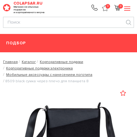
COLAPSAR.RU
0
0
Магазин необычных
подарков
и корпоративного мерча
ПОДБОР
Главная
Каталог
Корпоративные подарки
Корпоративные подарки электроника
Мобильные аксессуары с нанесением логотипа
8509 black сумка через плечо для планшета 8