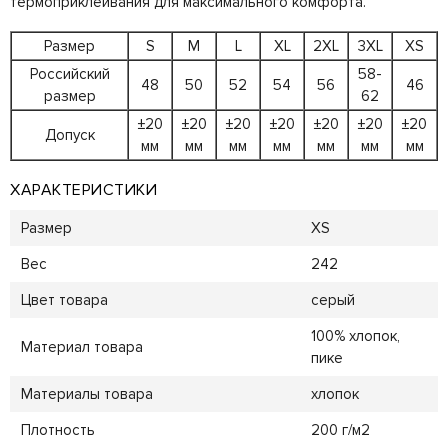
термоприклеивания для максимального комфорта.
Размер
S
M
L
XL
2XL
3XL
XS
Российский
58-
48
50
52
54
56
46
размер
62
±20
±20
±20
±20
±20
±20
±20
Допуск
мм
мм
мм
мм
мм
мм
мм
ХАРАКТЕРИСТИКИ
Размер
XS
Вес
242
Цвет товара
серый
100% хлопок,
Материал товара
пике
Материалы товара
хлопок
Плотность
200 г/м2