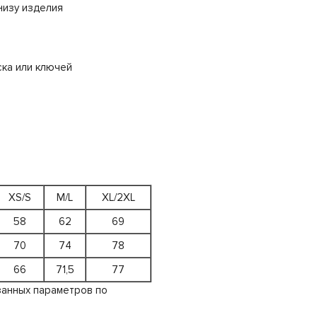
низу изделия
ска или ключей
XS/S
M/L
XL/2XL
58
62
69
70
74
78
66
71,5
77
занных параметров по