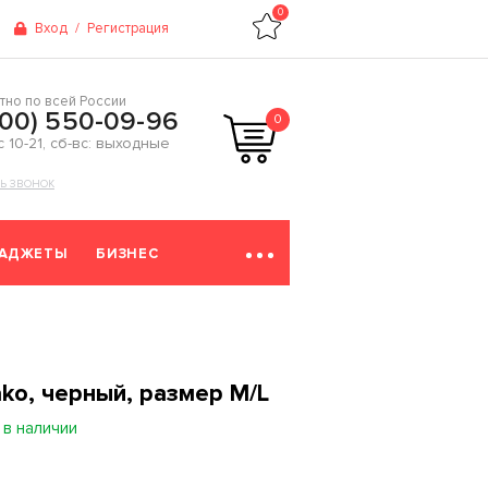
0
Вход
/
Регистрация
тно по всей России
800) 550-09-96
0
 с 10-21, сб-вс: выходные
ТЬ ЗВОНОК
ГАДЖЕТЫ
БИЗНЕС
ko, черный, размер M/L
 в наличии