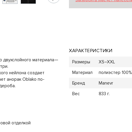
ХАРАКТЕРИСТИКИ
о двухслойного материала—
Размеры
XS–XXL
три.
Материал
полиэстер 100%,
дкого нейлона создает
ет анорак Oblako по-
Бренд
Manevr
дероба.
Вес
833 г.
новой отделкой