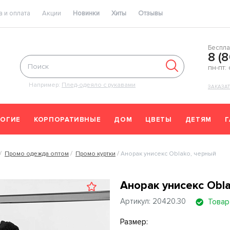
 и оплата
Акции
Новинки
Хиты
Отзывы
Беспла
8 (
пн-пт:
Например:
Плед-одеяло с рукавами
ЗАКАЗА
ОГИЕ
КОРПОРАТИВНЫЕ
ДОМ
ЦВЕТЫ
ДЕТЯМ
Промо одежда оптом
Промо куртки
Анорак унисекс Oblako, черный
Анорак унисекс Obla
Артикул: 20420.30
Товар
Размер: