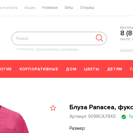
 и оплата
Акции
Новинки
Хиты
Отзывы
Беспла
8 (
пн-пт:
Например:
Плед-одеяло с рукавами
ЗАКАЗА
ОГИЕ
КОРПОРАТИВНЫЕ
ДОМ
ЦВЕТЫ
ДЕТЯМ
Блуза Panacea, фукс
Артикул: 9098CA78XS
Т
Размер: