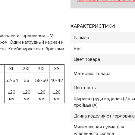
ХАРАКТЕРИСТИКИ
укавами и горловиной с V-
Размер
ом. Один нагрудный карман и
Вес
езы. Комбинируется с брюками
Цвет товара
XL
2XL
3XL
XS
Материал товара
52-54
56
58-60
40-42
Плотность
0
±20
±20
±20
±20
Ширина груди изделия (2,5 с
мм
мм
мм
мм
проймы) (A)
Длина изделия от горловины 
Минимальная сумма для
удалённого склада