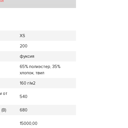
XS
200
фуксия
65% полиэстер, 35%
хлопок, твил
160 г/м2
м от
540
(B)
680
15000,00