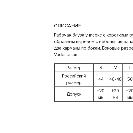
ОПИСАНИЕ
Рабочая блуза унисекс с короткими р
образным вырезом с небольшим запах
два карманы по бокам. Боковые разр
Vademecum.
Размер
S
M
L
Российский
44
46-48
50
размер
±20
±20
±2
Допуск
мм
мм
мм