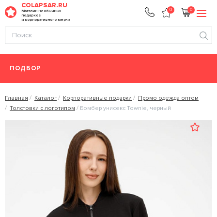
COLAPSAR.RU
0
0
Магазин необычных
подарков
и корпоративного мерча
ПОДБОР
Главная
Каталог
Корпоративные подарки
Промо одежда оптом
Толстовки с логотипом
Бомбер унисекс Townie, черный