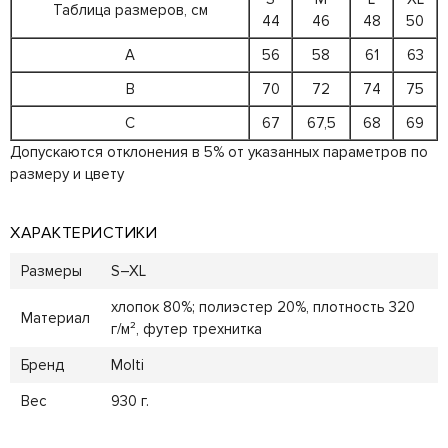
Таблица размеров, см
44
46
48
50
A
56
58
61
63
B
70
72
74
75
C
67
67,5
68
69
Допускаются отклонения в 5% от указанных параметров по
размеру и цвету
ХАРАКТЕРИСТИКИ
Размеры
S–XL
хлопок 80%; полиэстер 20%, плотность 320
Материал
г/м², футер трехнитка
Бренд
Molti
Вес
930 г.