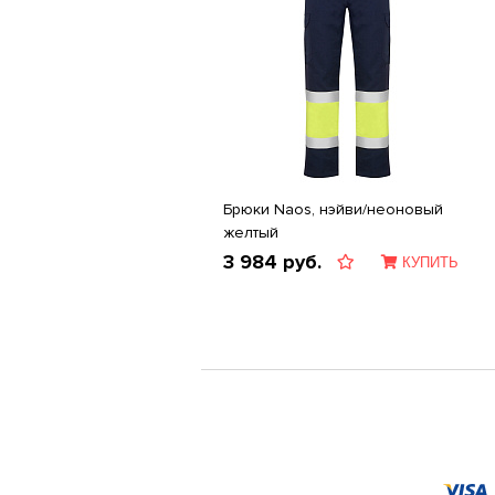
Брюки Naos, нэйви/неоновый
желтый
3 984
руб.
КУПИТЬ