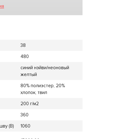
ия
38
480
синий нэйви/неоновый
желтый
80% полиэстер, 20%
хлопок, твил
200 г/м2
360
ву (B)
1060