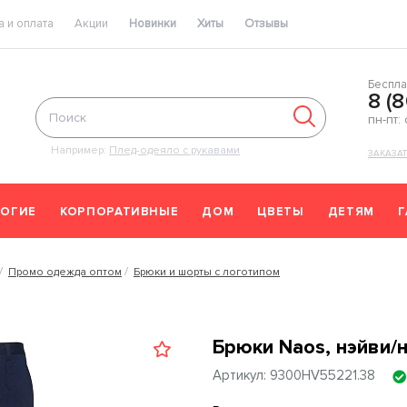
 и оплата
Акции
Новинки
Хиты
Отзывы
Беспла
8 (
пн-пт:
Например:
Плед-одеяло с рукавами
ЗАКАЗА
ОГИЕ
КОРПОРАТИВНЫЕ
ДОМ
ЦВЕТЫ
ДЕТЯМ
Промо одежда оптом
Брюки и шорты с логотипом
Брюки Naos, нэйви/
Артикул: 9300HV55221.38