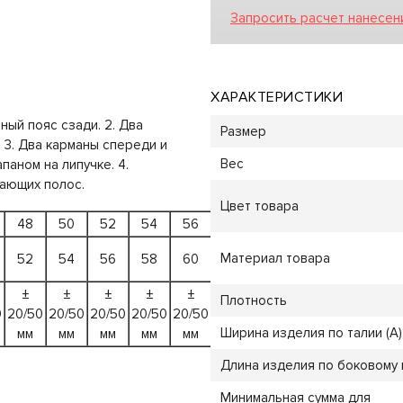
Запросить расчет нанесен
ХАРАКТЕРИСТИКИ
ный пояс сзади. 2. Два
Размер
. 3. Два карманы спереди и
Вес
паном на липучке. 4.
жающих полос.
Цвет товара
48
50
52
54
56
58
60
38
Материал товара
52
54
56
58
60
62
64
42
±
±
±
±
±
±
±
±
Плотность
0
20/50
20/50
20/50
20/50
20/50
20/50
20/50
20/50
Ширина изделия по талии (A)
мм
мм
мм
мм
мм
мм
мм
мм
Длина изделия по боковому ш
Минимальная сумма для