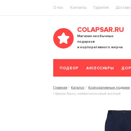
O нас
Контакты
Гарантия
Доставка
COLAPSAR.RU
Магазин необычных
подарков
и корпоративного мерча
ПОДБОР
АКСЕССУАРЫ
ДОР
Главная
Каталог
Корпоративные подарки
Брюки Naos, нэйви/неоновый желтый