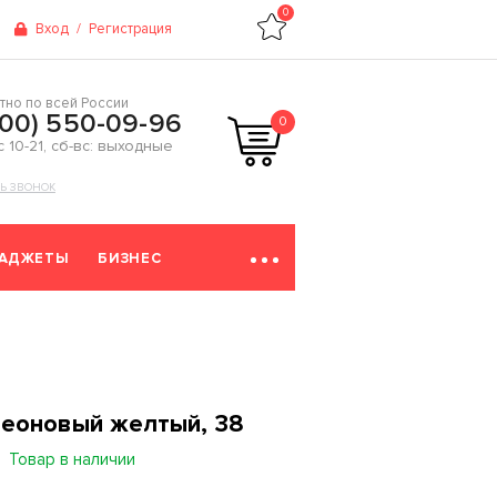
0
Вход
/
Регистрация
тно по всей России
800) 550-09-96
0
 с 10-21, сб-вс: выходные
ТЬ ЗВОНОК
ГАДЖЕТЫ
БИЗНЕС
неоновый желтый, 38
Товар в наличии