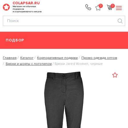
COLAPSAR.RU
0
0
Магазин необычных
подарков
и корпоративного мерча
ПОДБОР
Главная
Каталог
Корпоративные подарки
Промо одежда оптом
Брюки и шорты с логотипом
Брюки Jared Women, черные