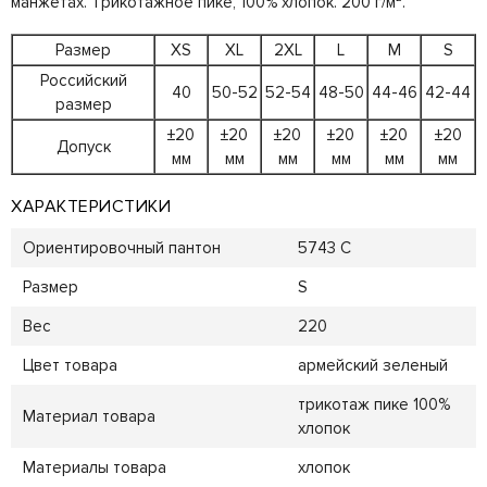
манжетах. Трикотажное пике, 100% хлопок. 200 г/м².
Размер
XS
XL
2XL
L
M
S
Российский
40
50-52
52-54
48-50
44-46
42-44
размер
±20
±20
±20
±20
±20
±20
Допуск
мм
мм
мм
мм
мм
мм
ХАРАКТЕРИСТИКИ
Ориентировочный пантон
5743 C
Размер
S
Вес
220
Цвет товара
армейский зеленый
трикотаж пике 100%
Материал товара
хлопок
Материалы товара
хлопок