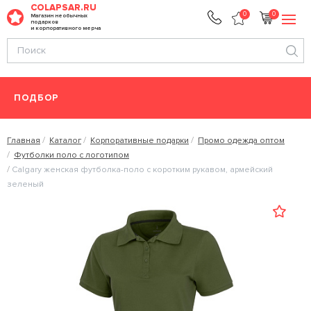
COLAPSAR.RU
0
0
Магазин необычных
подарков
и корпоративного мерча
ПОДБОР
Главная
Каталог
Корпоративные подарки
Промо одежда оптом
Футболки поло с логотипом
Calgary женская футболка-поло с коротким рукавом, армейский
зеленый