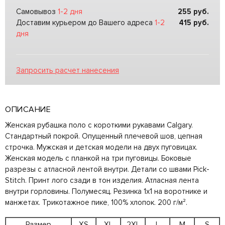
Самовывоз
1-2 дня
255
руб.
Доставим курьером до Вашего адреса
1-2
415
руб.
дня
Запросить расчет нанесения
ОПИСАНИЕ
Женская рубашка поло с короткими рукавами Calgary.
Стандартный покрой. Опущенный плечевой шов, цепная
строчка. Мужская и детская модели на двух пуговицах.
Женская модель с планкой на три пуговицы. Боковые
разрезы с атласной лентой внутри. Детали со швами Pick-
Stitch. Принт лого сзади в тон изделия. Атласная лента
внутри горловины. Полумесяц. Резинка 1х1 на воротнике и
манжетах. Трикотажное пике, 100% хлопок. 200 г/м².
Размер
XS
XL
2XL
L
M
S