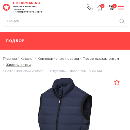
COLAPSAR.RU
0
0
Магазин необычных
подарков
и корпоративного мерча
ПОДБОР
Главная
Каталог
Корпоративные подарки
Промо одежда оптом
Жилеты оптом
Caltha женский утепленный пуховый жилет, темно-синий