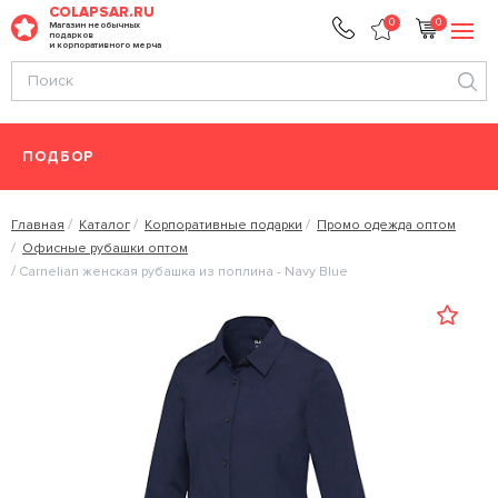
COLAPSAR.RU
0
0
Магазин необычных
подарков
и корпоративного мерча
ПОДБОР
Главная
Каталог
Корпоративные подарки
Промо одежда оптом
Офисные рубашки оптом
Carnelian женская рубашка из поплина - Navy Blue