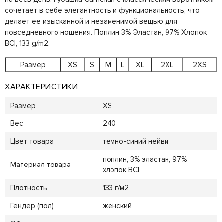
сочетает в себе элегантность и функциональность, что
делает ее изысканной и незаменимой вещью для
повседневного ношения. Поплин 3% Эластан, 97% Хлопок
BCI, 133 g/m2.
Размер
XS
S
M
L
XL
2XL
2XS
ХАРАКТЕРИСТИКИ
Размер
XS
Вес
240
Цвет товара
темно-синий нейви
поплин, 3% эластан, 97%
Материал товара
хлопок BCI
Плотность
133 г/м2
Гендер (пол)
женский