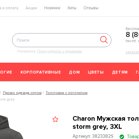
 и оплата
Акции
Новинки
Хиты
Отзывы
Беспла
8 (
пн-пт:
Например:
Плед-одеяло с рукавами
ЗАКАЗА
ОГИЕ
КОРПОРАТИВНЫЕ
ДОМ
ЦВЕТЫ
ДЕТЯМ
Промо одежда оптом
Толстовки с логотипом
orm grey
Charon Мужская тол
storm grey, 3XL
Артикул: 3823382S
Товар