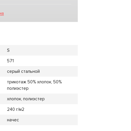
ия
S
571
серый стальной
трикотаж 50% хлопок, 50%
полиэстер
хлопок, полиэстер
240 г/м2
начес