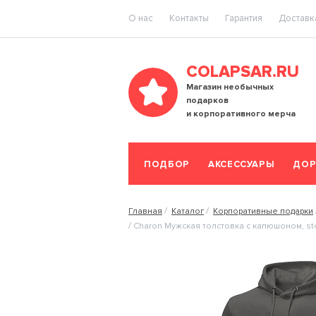
O нас
Контакты
Гарантия
Доставка
COLAPSAR.RU
Магазин необычных
подарков
и корпоративного мерча
ПОДБОР
АКСЕССУАРЫ
ДОР
Главная
Каталог
Корпоративные подарки
Charon Мужская толстовка с капюшоном, st