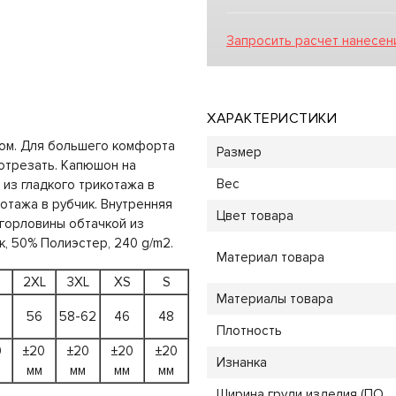
Запросить расчет нанесен
ХАРАКТЕРИСТИКИ
ном. Для большего комфорта
Размер
отрезать. Капюшон на
Вес
 из гладкого трикотажа в
котажа в рубчик. Внутренняя
Цвет товара
горловины обтачкой из
, 50% Полиэстер, 240 g/m2.
Материал товара
2XL
3XL
XS
S
Материалы товара
56
58-62
46
48
Плотность
0
±20
±20
±20
±20
Изнанка
мм
мм
мм
мм
Ширина груди изделия (ПО