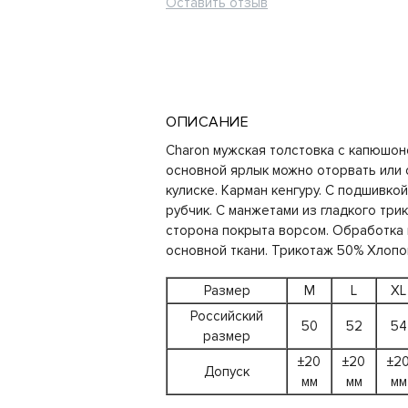
Оставить отзыв
ОПИСАНИЕ
Charon мужская толстовка с капюшо
основной ярлык можно оторвать или 
кулиске. Карман кенгуру. С подшивкой
рубчик. С манжетами из гладкого три
сторона покрыта ворсом. Обработка 
основной ткани. Трикотаж 50% Хлопок
Размер
M
L
XL
Российский
50
52
54
размер
±20
±20
±2
Допуск
мм
мм
мм