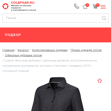
COLAPSAR.RU
0
0
Магазин необычных
подарков
и корпоративного мерча
ПОДБОР
Главная
Каталог
Корпоративные подарки
Промо одежда оптом
Офисные рубашки оптом
Cuprite Женская рубашка с длинным рукавом, изготовленная из
натуральных материалов, которые отвечают стандарту GOTS -
сплошной черный