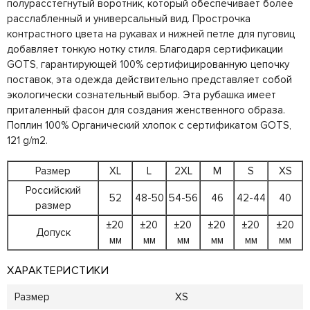
полурасстегнутый воротник, который обеспечивает более
расслабленный и универсальный вид. Прострочка
контрастного цвета на рукавах и нижней петле для пуговиц
добавляет тонкую нотку стиля. Благодаря сертификации
GOTS, гарантирующей 100% сертифицированную цепочку
поставок, эта одежда действительно представляет собой
экологически сознательный выбор. Эта рубашка имеет
приталенный фасон для создания женственного образа.
Поплин 100% Органический хлопок с сертификатом GOTS,
121 g/m2.
Размер
XL
L
2XL
M
S
XS
Российский
52
48-50
54-56
46
42-44
40
размер
±20
±20
±20
±20
±20
±20
Допуск
мм
мм
мм
мм
мм
мм
ХАРАКТЕРИСТИКИ
Размер
XS