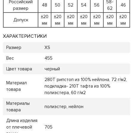
Российский
58-
48
50
52
54
56
46
размер
62
±20
±20
±20
±20
±20
±20
±20
Допуск
мм
мм
мм
мм
мм
мм
мм
ХАРАКТЕРИСТИКИ
Размер
XS
Вес
455
Цвет товара
черный
280T рипстоп из 100% нейлона, 72 г/м2,
Материал
подкладка- 210T тафта из 100%
товара
полиэстера, 60 г/м2
Материалы
полиэстер, нейлон
товара
Длина изделия
от плечевой
705