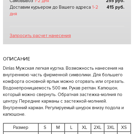
Самовывоз
1-2 дня
255
руб.
Доставим курьером до Вашего адреса
1-2
415
руб.
дня
Запросить расчет нанесения
ОПИСАНИЕ
Dinlas Мужская легкая куртка. Возможность нанесения на
внутреннюю часть фирменной символики. Для большего
комфорта основной ярлык можно оторвать или отрезать.
Водонепроницаемость 500 мм. Рукав реглан. Капюшон,
который можно свернуть. Обратная застежка-молния по
центру. Передние карманы с застежкой-молнией.
Внутренний карман. Регулируемый шнурок внизу подола и
капюшоне.
Размер
S
M
L
XL
2XL
3XL
XS