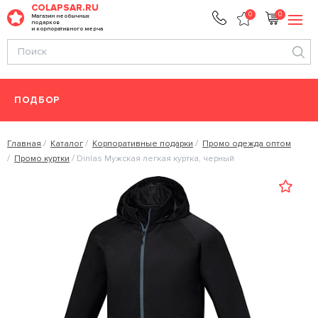
COLAPSAR.RU
0
0
Магазин необычных
подарков
и корпоративного мерча
ПОДБОР
Главная
Каталог
Корпоративные подарки
Промо одежда оптом
Промо куртки
Dinlas Мужская легкая куртка, черный