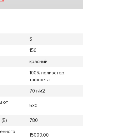
S
150
красный
100% полиэстер,
таффета
70 г/м2
м от
530
(B)
780
лённого
15000,00