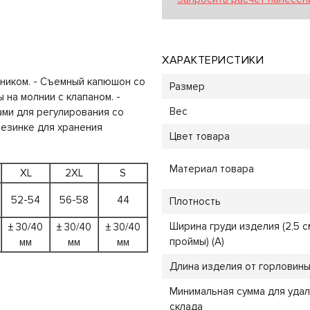
ХАРАКТЕРИСТИКИ
ником. - Съемный капюшон со
Размер
 на молнии с клапаном. -
Вес
ами для регулирования со
резинке для хранения
Цвет товара
Материал товара
XL
2XL
S
52-54
56-58
44
Плотность
Ширина груди изделия (2,5 с
± 30/40
± 30/40
± 30/40
проймы) (A)
мм
мм
мм
Длина изделия от горловины 
Минимальная сумма для уда
склада