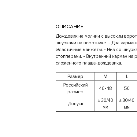
ОПИСАНИЕ
Дождевик на молнии с высоким ворот
шнурками на воротнике. - Два карманы
Эластичные манжеты. - Низ со шнурк
стопперами. - Внутренний карман на 
сложенного плаща-дождевика.
Размер
M
L
Российский
46-48
50
размер
± 30/40
± 30/40
Допуск
мм
мм