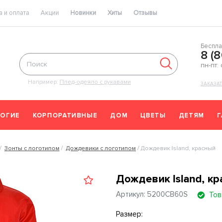
 и оплата
Акции
Новинки
Хиты
Отзывы
Беспла
8 (
пн-пт:
Например:
Плед-одеяло с рукавами
ЗАКАЗА
ОГИЕ
КОРПОРАТИВНЫЕ
ДОМ
ЦВЕТЫ
ДЕТЯМ
Зонты с логотипом
Дождевики с логотипом
Дождевик Island, красный
Дождевик Island, кр
Артикул: 5200CB60S
Тов
Размер: