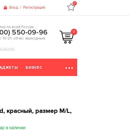
0
Вход
/
Регистрация
тно по всей России
800) 550-09-96
0
 с 10-21, сб-вс: выходные
ТЬ ЗВОНОК
ГАДЖЕТЫ
БИЗНЕС
, красный, размер M/L,
ар в наличии