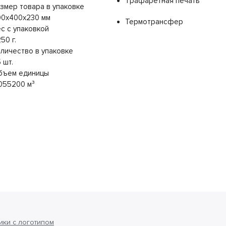
Трафаретная печать
змер товара в упаковке
00x400x230 мм
Термотрансфер
с с упаковкой
50 г.
личество в упаковке
 шт.
бъем единицы
055200 м³
ки с логотипом