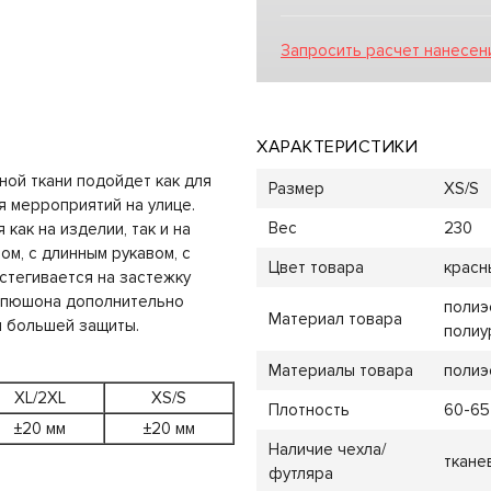
Запросить расчет нанесен
ХАРАКТЕРИСТИКИ
ой ткани подойдет как для
Размер
XS/S
я мерроприятий на улице.
Вес
230
как на изделии, так и на
м, с длинным рукавом, с
Цвет товара
красн
стегивается на застежку
капюшона дополнительно
полиэ
Материал товара
я большей защиты.
полиу
Материалы товара
полиэ
XL/2XL
XS/S
Плотность
60-65
±20 мм
±20 мм
Наличие чехла/
тканев
футляра