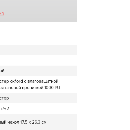
ия
ый
стер oxford с влагозащитной
ретановой пропиткой 1000 PU
стер
 г/м2
ый чехол 17,5 х 26,3 см