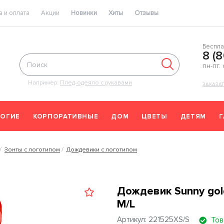
 и оплата
Акции
Новинки
Хиты
Отзывы
Беспла
8 (
пн-пт:
Например:
Плед-одеяло с рукавами
ЗАКАЗА
ОГИЕ
КОРПОРАТИВНЫЕ
ДОМ
ЦВЕТЫ
ДЕТЯМ
Зонты с логотипом
Дождевики с логотипом
S
Дождевик Sunny gold
M/L
Артикул: 221525XS/S
Тов