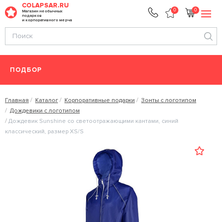
COLAPSAR.RU
0
0
Магазин необычных
подарков
и корпоративного мерча
ПОДБОР
Главная
Каталог
Корпоративные подарки
Зонты с логотипом
Дождевики с логотипом
Дождевик Sunshine со светоотражающими кантами, синий
классический, размер XS/S