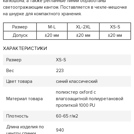
капюшона, а также регланные линии обработаны
светоотражающим кантом. Поставляется в чехле-мешочке
на шнурке для компактного хранения.
Размер
M-L
XL-2XL
XS-S
Допуск
±20 мм
±20 мм
±20 мм
ХАРАКТЕРИСТИКИ
Размер
XS-S
Вес
223
Цвет товара
синий классический
полиэстер oxford с
Материал товара
влагозащитной полиуретановой
пропиткой 1000 PU
Плотность
60-65 г/м2
Длина изделия по
940
центру спинки