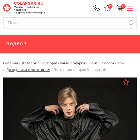
COLAPSAR.RU
0
0
Магазин необычных
подарков
и корпоративного мерча
ПОДБОР
Главная
Каталог
Корпоративные подарки
Зонты с логотипом
Дождевики с логотипом
Дождевик-анорак R1, черный