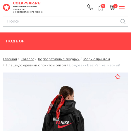
COLAPSAR.RU
0
0
Магазин необычных
подарков
и корпоративного мерча
ПОДБОР
Главная
Каталог
Корпоративные подарки
Мерч с принтом
Плащи-дождевики с принтом оптом
Дождевик Bez Panike, черный