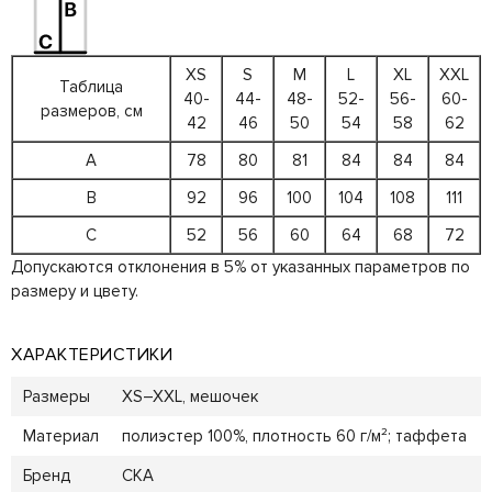
XS
S
M
L
XL
XXL
Таблица
40-
44-
48-
52-
56-
60-
размеров, см
42
46
50
54
58
62
A
78
80
81
84
84
84
B
92
96
100
104
108
111
C
52
56
60
64
68
72
Допускаются отклонения в 5% от указанных параметров по
размеру и цвету.
ХАРАКТЕРИСТИКИ
Размеры
XS–XXL, мешочек
Материал
полиэстер 100%, плотность 60 г/м²; таффета
Бренд
СКА