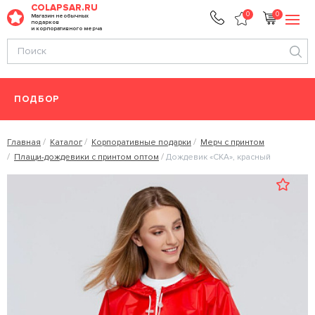
COLAPSAR.RU
0
0
Магазин необычных
подарков
и корпоративного мерча
ПОДБОР
Главная
Каталог
Корпоративные подарки
Мерч с принтом
Плащи-дождевики с принтом оптом
Дождевик «СКА», красный