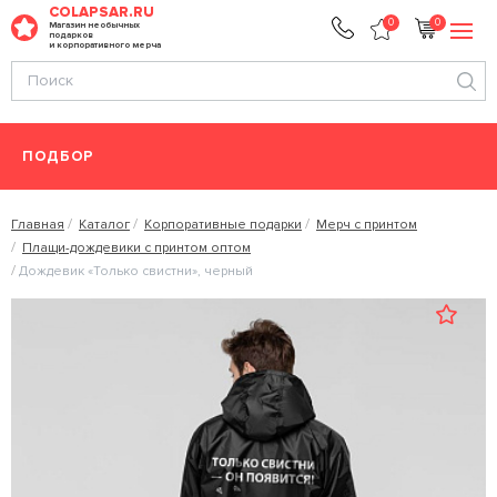
COLAPSAR.RU
0
0
Магазин необычных
подарков
и корпоративного мерча
ПОДБОР
Главная
Каталог
Корпоративные подарки
Мерч с принтом
Плащи-дождевики с принтом оптом
Дождевик «Только свистни», черный