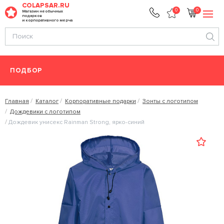
COLAPSAR.RU
0
0
Магазин необычных
подарков
и корпоративного мерча
ПОДБОР
Главная
Каталог
Корпоративные подарки
Зонты с логотипом
Дождевики с логотипом
Дождевик унисекс Rainman Strong, ярко-синий