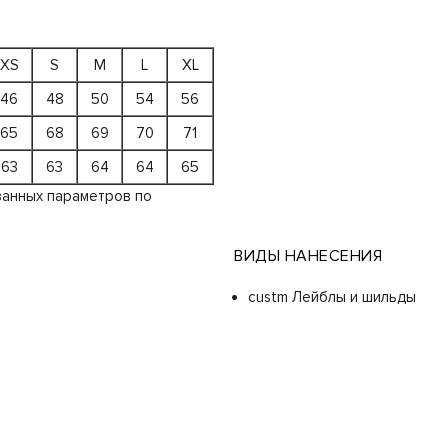
XS
S
M
L
XL
46
48
50
54
56
65
68
69
70
71
63
63
64
64
65
занных параметров по
ВИДЫ НАНЕСЕНИЯ
custm Лейблы и шильды