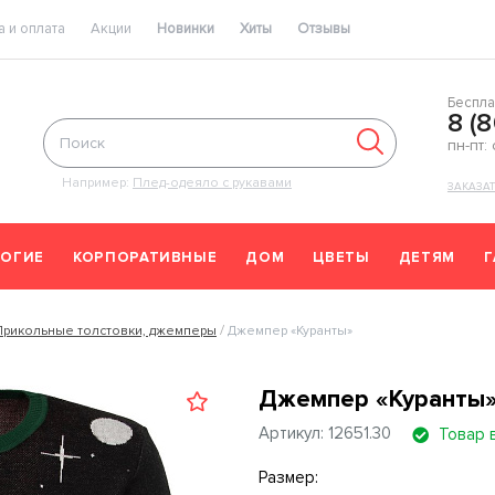
 и оплата
Акции
Новинки
Хиты
Отзывы
Беспла
8 (
пн-пт:
Например:
Плед-одеяло с рукавами
ЗАКАЗА
ОГИЕ
КОРПОРАТИВНЫЕ
ДОМ
ЦВЕТЫ
ДЕТЯМ
Прикольные толстовки, джемперы
Джемпер «Куранты»
Джемпер «Куранты»
Артикул: 12651.30
Товар 
Размер: