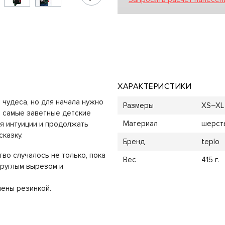
ХАРАКТЕРИСТИКИ
чудеса, но для начала нужно
Размеры
XS–XL
и самые заветные детские
Материал
шерсть
я интуиции и продолжать
казку.
Бренд
teplo
во случалось не только, пока
Вес
415 г.
круглым вырезом и
нены резинкой.