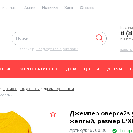
 и оплата
Акции
Новинки
Хиты
Отзывы
Беспла
8 (
пн-пт:
Например:
Плед-одеяло с рукавами
ЗАКАЗА
ОГИЕ
КОРПОРАТИВНЫЕ
ДОМ
ЦВЕТЫ
ДЕТЯМ
Промо одежда оптом
Джемперы оптом
 желтый
Джемпер оверсайз у
желтый, размер L/X
Артикул: 16760.80
Товар 