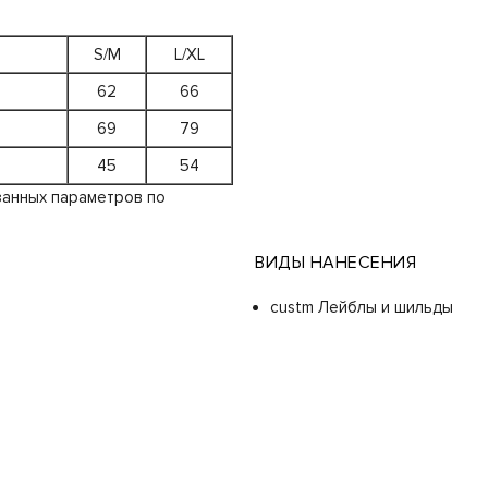
S/M
L/XL
62
66
69
79
45
54
занных параметров по
ВИДЫ НАНЕСЕНИЯ
custm Лейблы и шильды