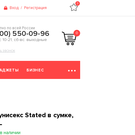
0
Вход
/
Регистрация
тно по всей России
800) 550-09-96
0
 с 10-21, сб-вс: выходные
ТЬ ЗВОНОК
ГАДЖЕТЫ
БИЗНЕС
нисекс Stated в сумке,
L
в наличии