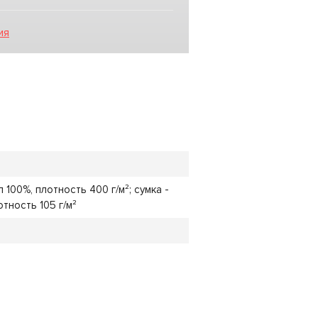
ия
 100%, плотность 400 г/м²; сумка -
отность 105 г/м²