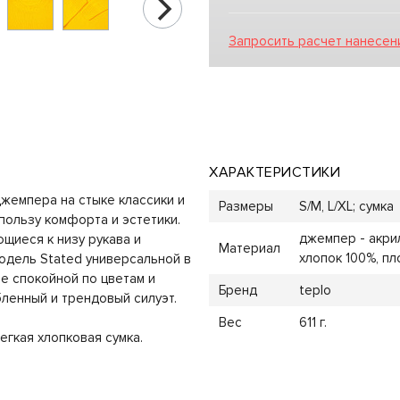
Запросить расчет нанесен
ХАРАКТЕРИСТИКИ
жемпера на стыке классики и
Размеры
S/M, L/XL; сумка
пользу комфорта и эстетики.
джемпер - акрил
щиеся к низу рукава и
Материал
хлопок 100%, пл
одель Stated универсальной в
е спокойной по цветам и
Бренд
teplo
бленный и трендовый силуэт.
Вес
611 г.
егкая хлопковая сумка.