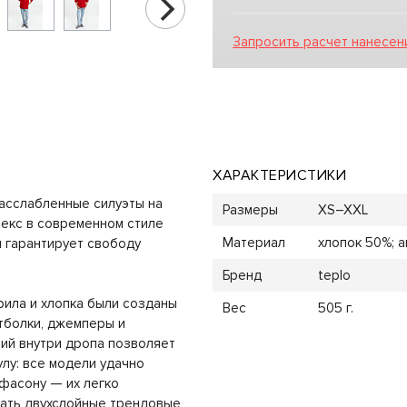
Запросить расчет нанесен
ХАРАКТЕРИСТИКИ
расслабленные силуэты на
Размеры
XS–XXL
секс в современном стиле
Материал
хлопок 50%; а
 гарантирует свободу
Бренд
teplo
рила и хлопка были созданы
Вес
505 г.
тболки, джемперы и
елий внутри дропа позволяет
лу: все модели удачно
 фасону — их легко
вать двухслойные трендовые