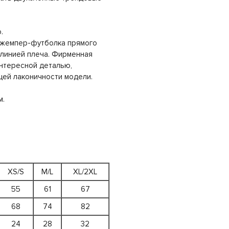
.
 джемпер-футболка прямого
 линией плеча. Фирменная
интересной деталью,
ей лаконичности модели.
м.
XS/S
M/L
XL/2XL
55
61
67
68
74
82
24
28
32