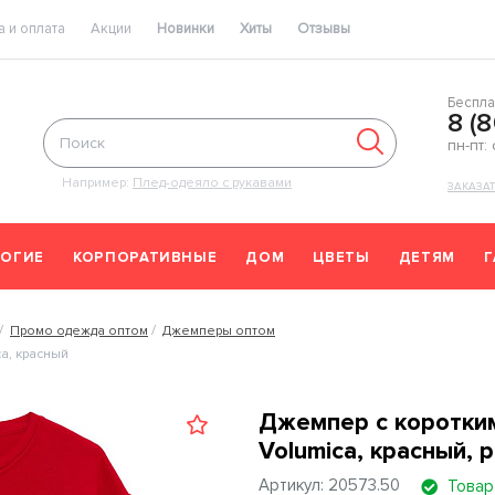
 и оплата
Акции
Новинки
Хиты
Отзывы
Беспла
8 (
пн-пт:
Например:
Плед-одеяло с рукавами
ЗАКАЗА
ОГИЕ
КОРПОРАТИВНЫЕ
ДОМ
ЦВЕТЫ
ДЕТЯМ
Промо одежда оптом
Джемперы оптом
ca, красный
Джемпер с коротким 
Volumica, красный, 
Артикул: 20573.50
Товар