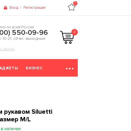
0
Вход
/
Регистрация
тно по всей России
800) 550-09-96
0
 с 10-21, сб-вс: выходные
ТЬ ЗВОНОК
ГАДЖЕТЫ
БИЗНЕС
рукавом Siluetti
размер M/L
 в наличии