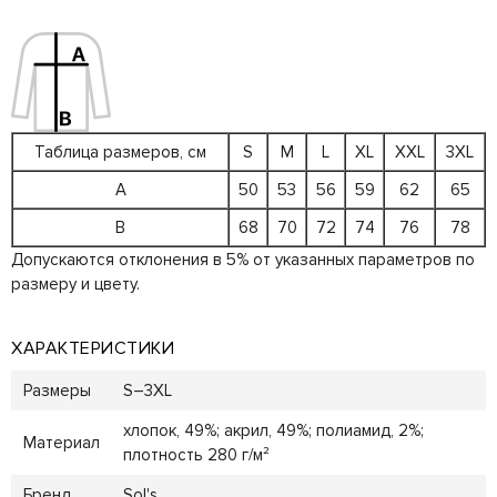
Таблица размеров, см
S
M
L
XL
XXL
3XL
A
50
53
56
59
62
65
B
68
70
72
74
76
78
Допускаются отклонения в 5% от указанных параметров по
размеру и цвету.
ХАРАКТЕРИСТИКИ
Размеры
S–3XL
хлопок, 49%; акрил, 49%; полиамид, 2%;
Материал
плотность 280 г/м²
Бренд
Sol's