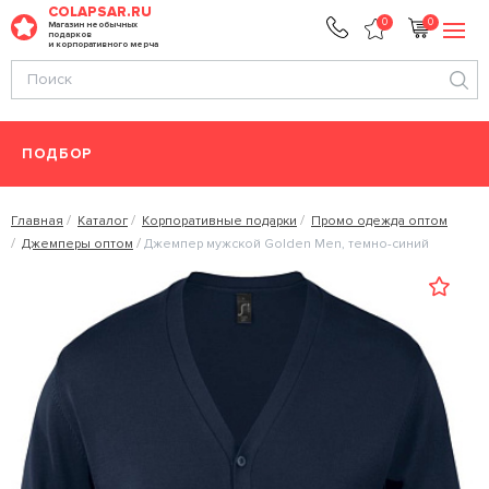
COLAPSAR.RU
0
0
Магазин необычных
подарков
и корпоративного мерча
ПОДБОР
Главная
Каталог
Корпоративные подарки
Промо одежда оптом
Джемперы оптом
Джемпер мужской Golden Men, темно-синий