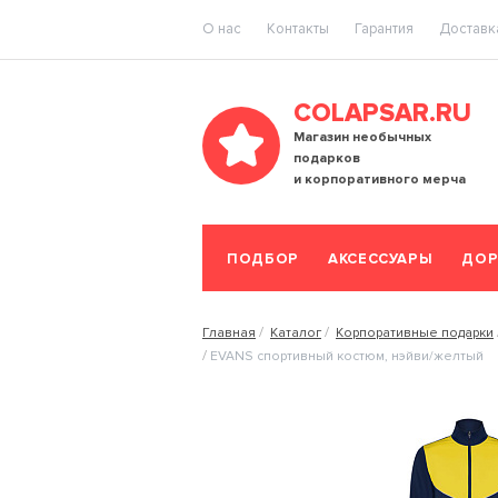
O нас
Контакты
Гарантия
Доставка
COLAPSAR.RU
Магазин необычных
подарков
и корпоративного мерча
ПОДБОР
АКСЕССУАРЫ
ДОР
Главная
Каталог
Корпоративные подарки
EVANS спортивный костюм, нэйви/желтый