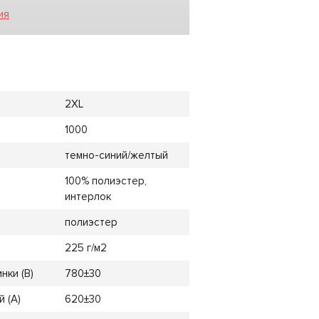
ия
2XL
1000
темно-синий/желтый
100% полиэстер,
интерлок
полиэстер
225 г/м2
нки (B)
780±30
 (A)
620±30