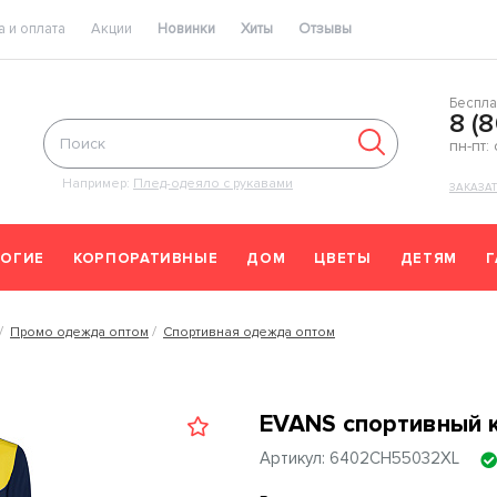
 и оплата
Акции
Новинки
Хиты
Отзывы
Беспла
8 (
пн-пт:
Например:
Плед-одеяло с рукавами
ЗАКАЗА
ОГИЕ
КОРПОРАТИВНЫЕ
ДОМ
ЦВЕТЫ
ДЕТЯМ
Промо одежда оптом
Спортивная одежда оптом
EVANS спортивный к
Артикул: 6402CH55032XL