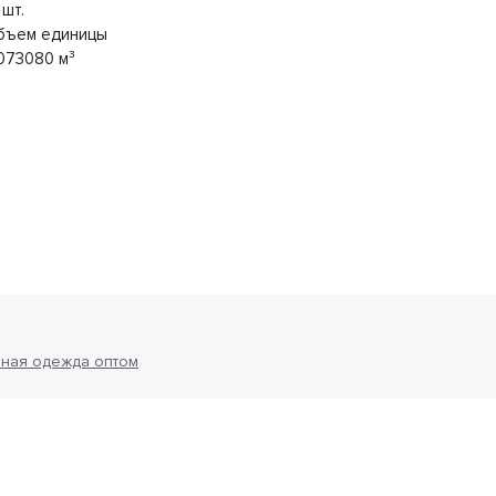
 шт.
бъем единицы
073080 м³
ная одежда оптом