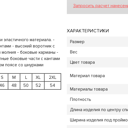
Запросить расчет нанесен
ХАРАКТЕРИСТИКИ
и эластичного материала. -
Размер
нтами - высокий воротник с
Вес
 молния - боковые карманы -
стные боковые части с кантами
Цвет товара
ном поясе со шнурками
Материал товара
S
M
L
XL
2XL
46
48
50
52
54
Материалы товара
Плотность
Длина изделия по центру спи
Ширина изделия под проймой