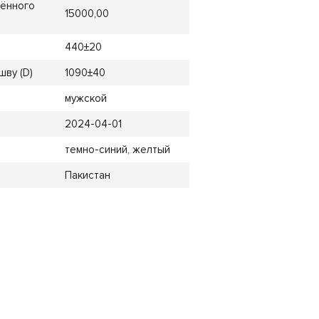
лённого
15000,00
440±20
шву (D)
1090±40
мужской
2024-04-01
темно-синий, желтый
Пакистан