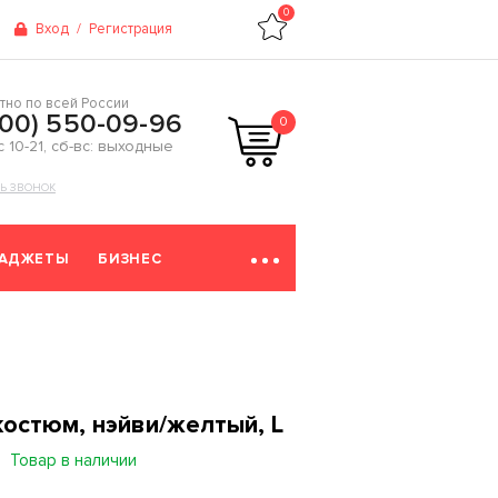
0
Вход
/
Регистрация
тно по всей России
800) 550-09-96
0
 с 10-21, сб-вс: выходные
ТЬ ЗВОНОК
ГАДЖЕТЫ
БИЗНЕС
остюм, нэйви/желтый, L
Товар в наличии