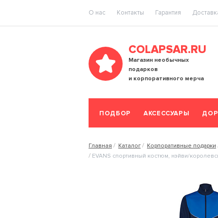
O нас
Контакты
Гарантия
Доставка
COLAPSAR.RU
Магазин необычных
подарков
и корпоративного мерча
ПОДБОР
АКСЕССУАРЫ
ДОР
Главная
Каталог
Корпоративные подарки
EVANS спортивный костюм, нэйви/королевс