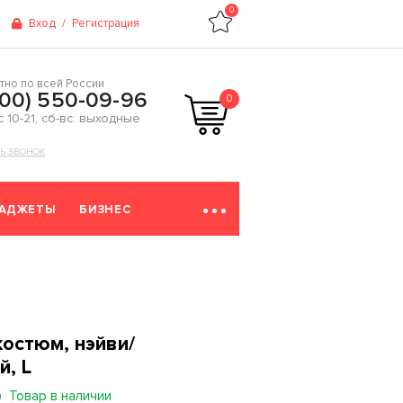
0
Вход
/
Регистрация
тно по всей России
800) 550-09-96
0
 с 10-21, сб-вс: выходные
ТЬ ЗВОНОК
ГАДЖЕТЫ
БИЗНЕС
остюм, нэйви/
й, L
Товар в наличии