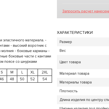
Запросить расчет нанесен
ХАРАКТЕРИСТИКИ
и эластичного материала. -
Размер
нтами - высокий воротник с
Вес
 молния - боковые карманы -
стные боковые части с кантами
ном поясе со шнурками
Цвет товара
S
M
L
XL
2XL
Материал товара
46
48
50
52
54
Материалы товара
Плотность
Длина изделия по центру спи
Ширина изделия под проймой