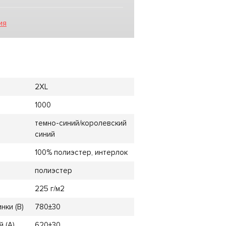
ия
2XL
1000
темно-синий/королевский
синий
100% полиэстер, интерлок
полиэстер
225 г/м2
нки (B)
780±30
 (A)
620±30