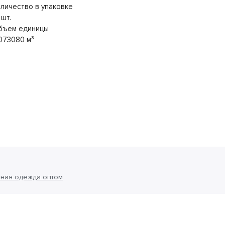
личество в упаковке
 шт.
бъем единицы
073080 м³
ная одежда оптом