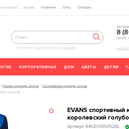
 и оплата
Акции
Новинки
Хиты
Отзывы
Беспла
8 (
пн-пт:
Например:
Плед-одеяло с рукавами
ЗАКАЗА
ОГИЕ
КОРПОРАТИВНЫЕ
ДОМ
ЦВЕТЫ
ДЕТЯМ
Промо одежда оптом
Спортивная одежда оптом
кий голубой
EVANS спортивный к
королевский голубо
Артикул: 6402CH55052XL