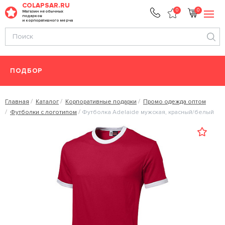
COLAPSAR.RU
0
0
Магазин необычных
подарков
и корпоративного мерча
ПОДБОР
Главная
Каталог
Корпоративные подарки
Промо одежда оптом
Футболки с логотипом
Футболка Adelaide мужская, красный/белый