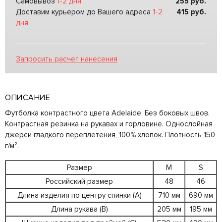
Самовывоз
1-2 дня
255
руб.
Доставим курьером до Вашего адреса
1-2
415
руб.
дня
Запросить расчет нанесения
ОПИСАНИЕ
Футболка контрастного цвета Adelaide. Без боковых швов.
Контрастная резинка на рукавах и горловине. Однослойная
джерси гладкого переплетения, 100% хлопок. Плотность 150
г/м².
Размер
M
S
Российский размер
48
46
Длина изделия по центру спинки (A)
710 мм
690 мм
Длина рукава (B)
205 мм
195 мм