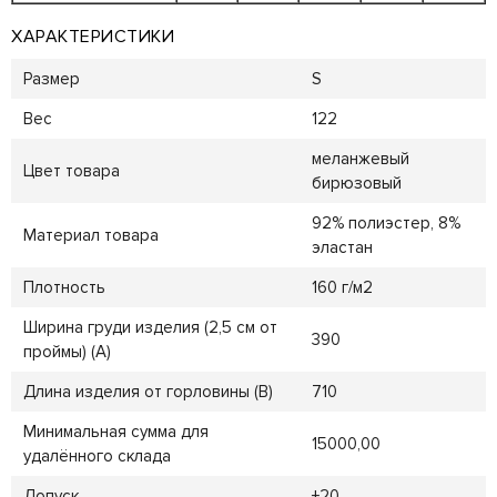
ХАРАКТЕРИСТИКИ
Размер
S
Вес
122
меланжевый
Цвет товара
бирюзовый
92% полиэстер, 8%
Материал товара
эластан
Плотность
160 г/м2
Ширина груди изделия (2,5 см от
390
проймы) (A)
Длина изделия от горловины (B)
710
Минимальная сумма для
15000,00
удалённого склада
Допуск
±20