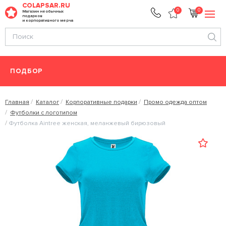
COLAPSAR.RU
0
0
Магазин необычных
подарков
и корпоративного мерча
ПОДБОР
Главная
Каталог
Корпоративные подарки
Промо одежда оптом
Футболки с логотипом
Футболка Aintree женская, меланжевый бирюзовый