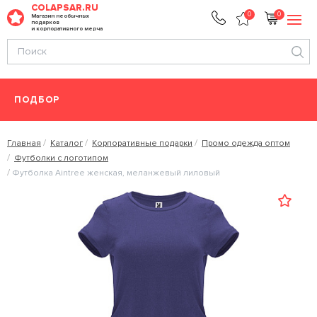
COLAPSAR.RU
0
0
Магазин необычных
подарков
и корпоративного мерча
ПОДБОР
Главная
Каталог
Корпоративные подарки
Промо одежда оптом
Футболки с логотипом
Футболка Aintree женская, меланжевый лиловый