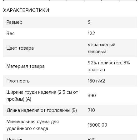
ХАРАКТЕРИСТИКИ
Размер
S
Вес
122
меланжевый
Цвет товара
лиловый
92% полиэстер, 8%
Материал товара
эластан
Плотность
160 г/м2
Ширина груди изделия (2,5 см от
390
проймы) (A)
Длина изделия от горловины (B)
710
Минимальная сумма для
15000,00
удалённого склада
Допуск
±20