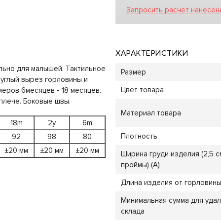
Запросить расчет нанесен
ХАРАКТЕРИСТИКИ
льно для малышей. Тактильное
Размер
руглый вырез горловины и
Цвет товара
меров 6месяцев - 18 месяцев.
плече. Боковые швы.
Материал товара
18m
2y
6m
Плотность
92
98
80
±20 мм
±20 мм
±20 мм
Ширина груди изделия (2,5 с
проймы) (A)
Длина изделия от горловины 
Минимальная сумма для уда
склада