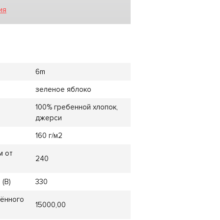
ия
6m
зеленое яблоко
100% гребенной хлопок,
джерси
160 г/м2
м от
240
(B)
330
лённого
15000,00