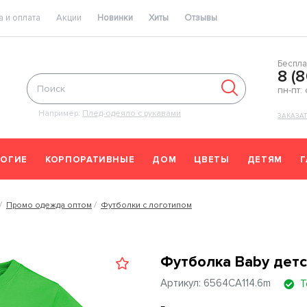
 и оплата
Акции
Новинки
Хиты
Отзывы
Беспла
8 (
пн-пт:
Например:
Плед-одеяло с рукавами
ЗАКАЗА
ОГИЕ
КОРПОРАТИВНЫЕ
ДОМ
ЦВЕТЫ
ДЕТЯМ
Промо одежда оптом
Футболки с логотипом
Футболка Baby детс
Артикул: 6564CA114.6m
Т