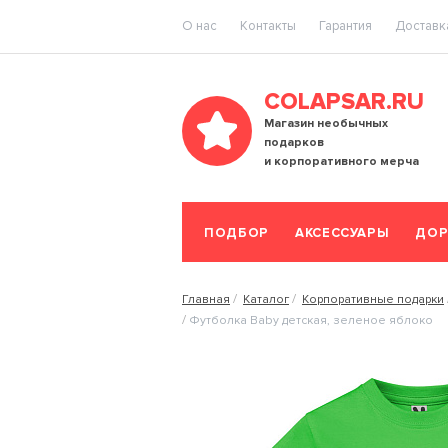
O нас
Контакты
Гарантия
Доставка
COLAPSAR.RU
Магазин необычных
подарков
и корпоративного мерча
ПОДБОР
АКСЕССУАРЫ
ДОР
Главная
Каталог
Корпоративные подарки
Футболка Baby детская, зеленое яблоко