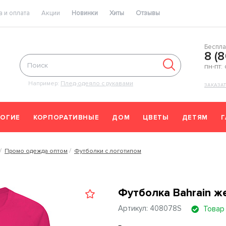
 и оплата
Акции
Новинки
Хиты
Отзывы
Беспла
8 (
пн-пт:
Например:
Плед-одеяло с рукавами
ЗАКАЗА
ОГИЕ
КОРПОРАТИВНЫЕ
ДОМ
ЦВЕТЫ
ДЕТЯМ
Промо одежда оптом
Футболки с логотипом
Футболка Bahrain же
Артикул: 408078S
Товар