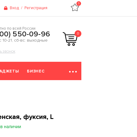
0
Вход
/
Регистрация
тно по всей России
800) 550-09-96
0
 с 10-21, сб-вс: выходные
ТЬ ЗВОНОК
ГАДЖЕТЫ
БИЗНЕС
нская, фуксия, L
 в наличии