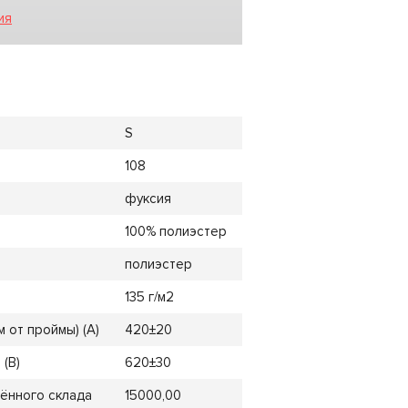
ия
S
108
фуксия
100% полиэстер
полиэстер
135 г/м2
 от проймы) (A)
420±20
(B)
620±30
ённого склада
15000,00