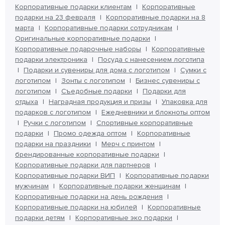
Корпоративные подарки клиентам
Корпоративные
подарки на 23 февраля
Корпоративные подарки на 8
марта
Корпоративные подарки сотрудникам
Оригинальные корпоративные подарки
Корпоративные подарочные наборы
Корпоративные
подарки электроника
Посуда с нанесением логотипа
Подарки и сувениры для дома с логотипом
Сумки с
логотипом
Зонты с логотипом
Бизнес сувениры с
логотипом
Съедобные подарки
Подарки для
отдыха
Наградная продукция и призы
Упаковка для
подарков с логотипом
Ежедневники и блокноты оптом
Ручки с логотипом
Спортивные корпоративные
подарки
Промо одежда оптом
Корпоративные
подарки на праздники
Мерч с принтом
брендированные корпоративные подарки
Корпоративные подарки для партнеров
Корпоративные подарки ВИП
Корпоративные подарки
мужчинам
Корпоративные подарки женщинам
Корпоративные подарки на день рождения
Корпоративные подарки на юбилей
Корпоративные
подарки детям
Корпоративные эко подарки