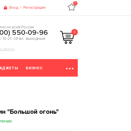
0
Вход
/
Регистрация
тно по всей России
800) 550-09-96
0
 с 10-21, сб-вс: выходные
ТЬ ЗВОНОК
ГАДЖЕТЫ
БИЗНЕС
н "Большой огонь"
аличии