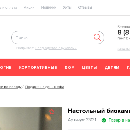
 и оплата
Акции
Новинки
Хиты
Отзывы
Беспла
8 (
пн-пт:
Например:
Плед-одеяло с рукавами
ЗАКАЗА
ОГИЕ
КОРПОРАТИВНЫЕ
ДОМ
ЦВЕТЫ
ДЕТЯМ
ки по поводу
Подарки на день шефа
Настольный биоками
Артикул: 33131
Товар в н