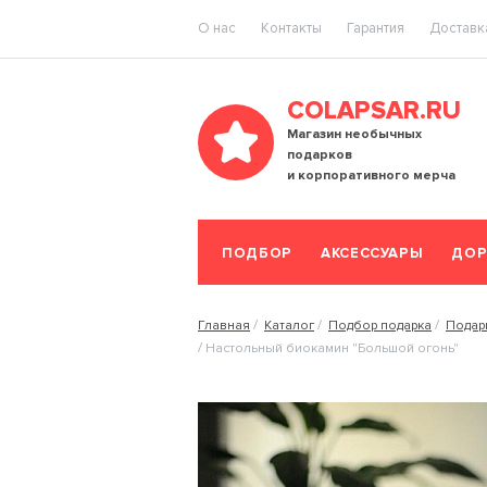
O нас
Контакты
Гарантия
Доставка
COLAPSAR.RU
Магазин необычных
подарков
и корпоративного мерча
ПОДБОР
АКСЕССУАРЫ
ДОР
Главная
Каталог
Подбор подарка
Подар
Настольный биокамин "Большой огонь"