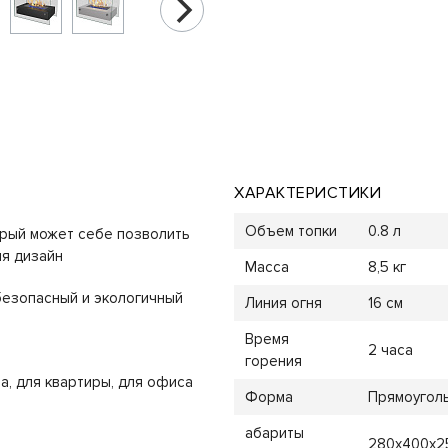
ХАРАКТЕРИСТИКИ
Объем топки
0.8 л
орый может себе позволить
я дизайн
Масса
8,5 кг
безопасный и экологичный
Линия огня
16 см
Время
2 часа
горения
а, для квартиры, для офиса
Форма
Прямоугол
абариты
280х400х2