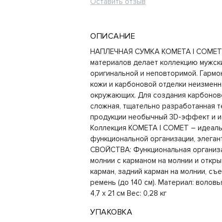
Оставить отзыв
ОПИСАНИЕ
НАПЛЕЧНАЯ СУМКА КОМЕТА | COMET 
материалов делает коллекцию мужск
оригинальной и неповторимой. Гарм
кожи и карбоновой отделки неизменн
окружающих. Для создания карбонов
сложная, тщательно разработанная т
продукции необычный 3D-эффект и и
Коллекция КОМЕТА | COMET – идеал
функциональной организации, элеган
СВОЙСТВА: Функциональная организа
молнии с карманом на молнии и откр
карман, задний карман на молнии, с
ремень (до 140 см). Материал: воловь
4,7 х 21 см Вес: 0,28 кг
УПАКОВКА