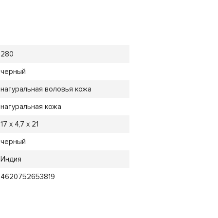
280
черный
натуральная воловья кожа
натуральная кожа
17 х 4,7 х 21
черный
Индия
4620752653819