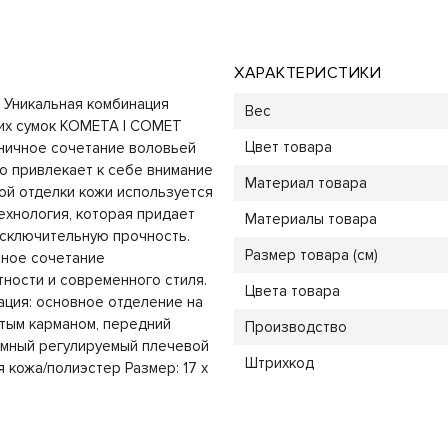
ХАРАКТЕРИСТИКИ
Уникальная комбинация
Вес
их сумок КОМЕТА | COMET
Цвет товара
оничное сочетание воловьей
о привлекает к себе внимание
Материал товара
ой отделки кожи используется
ехнология, которая придает
Материалы товара
сключительную прочность.
Размер товара (см)
ьное сочетание
тности и современного стиля.
Цвета товара
ция: основное отделение на
ытым карманом, передний
Производство
ъемный регулируемый плечевой
Штрихкод
я кожа/полиэстер Размер: 17 х