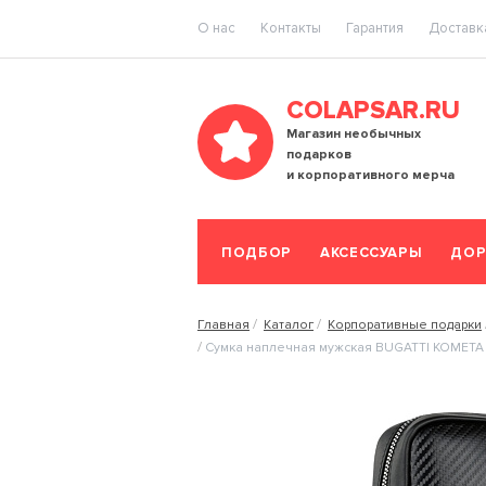
O нас
Контакты
Гарантия
Доставка
COLAPSAR.RU
Магазин необычных
подарков
и корпоративного мерча
ПОДБОР
АКСЕССУАРЫ
ДОР
Главная
Каталог
Корпоративные подарки
Сумка наплечная мужская BUGATTI КОМЕТА | 