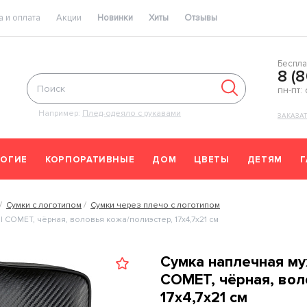
 и оплата
Акции
Новинки
Хиты
Отзывы
Беспла
8 (
пн-пт:
Например:
Плед-одеяло с рукавами
ЗАКАЗА
ОГИЕ
КОРПОРАТИВНЫЕ
ДОМ
ЦВЕТЫ
ДЕТЯМ
Сумки с логотипом
Сумки через плечо с логотипом
COMET, чёрная, воловья кожа/полиэстер, 17х4,7х21 см
Сумка наплечная м
COMET, чёрная, вол
17х4,7х21 см