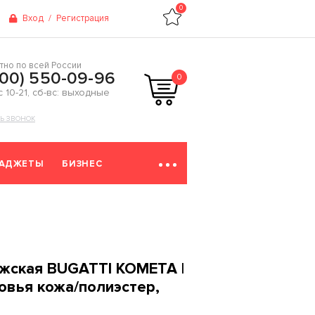
0
Вход
/
Регистрация
тно по всей России
800) 550-09-96
0
 с 10-21, сб-вс: выходные
ТЬ ЗВОНОК
ГАДЖЕТЫ
БИЗНЕС
ужская BUGATTI КОМЕТА |
овья кожа/полиэстер,