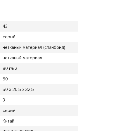
43
серый
нетканый материал (спанбонд)
нетканый материал
80 г/м2
50
50 х 20,5 х 32,5
3
серый
Китай