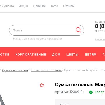
 и оплата
Акции
Новинки
Хиты
Отзывы
Беспла
8 (
пн-пт:
Например:
Плед-одеяло с рукавами
ЗАКАЗА
ОГИЕ
КОРПОРАТИВНЫЕ
ДОМ
ЦВЕТЫ
ДЕТЯМ
Сумки с логотипом
Шопперы с логотипом
Сумка нетканая Maryville, сер
Сумка нетканая Mary
Артикул: 12009104
Товар