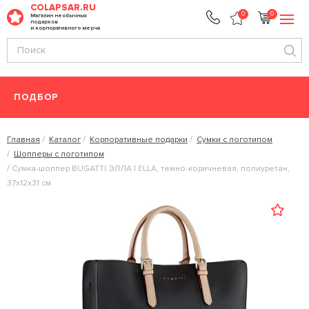
COLAPSAR.RU
0
0
Магазин необычных
подарков
и корпоративного мерча
ПОДБОР
Главная
Каталог
Корпоративные подарки
Сумки с логотипом
Шопперы с логотипом
Сумка-шоппер BUGATTI ЭЛЛА | ELLA, темно-коричневая, полиуретан,
37х12х31 см