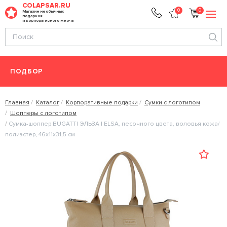
COLAPSAR.RU
0
0
Магазин необычных
подарков
и корпоративного мерча
ПОДБОР
Главная
Каталог
Корпоративные подарки
Сумки с логотипом
Шопперы с логотипом
Сумка-шоппер BUGATTI ЭЛЬЗА | ELSA, песочного цвета, воловья кожа/
полиэстер, 46х11х31,5 см