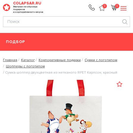
COLAPSAR.RU
0
0
Магазин необычных
подарков
и корпоративного мерча
ПОДБОР
Главная
Каталог
Корпоративные подарки
Сумки с логотипом
Шопперы с логотипом
Сумка-шоппер двухцветная из нетканого RPET Карлсон, красный