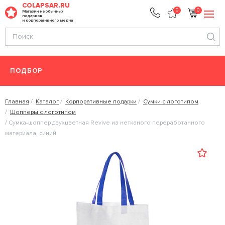
COLAPSAR.RU
0
0
Магазин необычных
подарков
и корпоративного мерча
ПОДБОР
Главная
Каталог
Корпоративные подарки
Сумки с логотипом
Шопперы с логотипом
Сумка-шоппер двухцветная Revive из нетканого переработанного
материала, синий