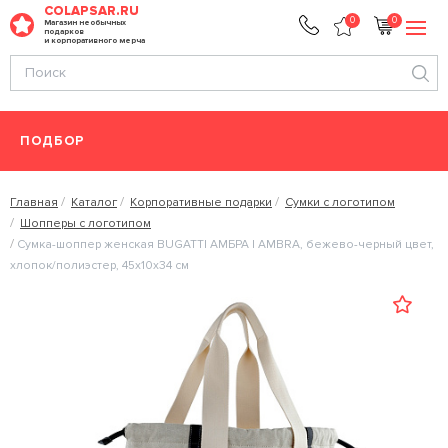
COLAPSAR.RU
0
0
Магазин необычных
подарков
и корпоративного мерча
ПОДБОР
Главная
Каталог
Корпоративные подарки
Сумки с логотипом
Шопперы с логотипом
Сумка-шоппер женская BUGATTI АМБРА | AMBRA, бежево-черный цвет,
хлопок/полиэстер, 45х10х34 см