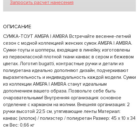
Запросить расчет нанесения
ОПИСАНИЕ
СУМКА-ТОУТ АМБРА | AMBRA Встречайте весенне-летний
сезон с модной коллекцией женских сумок АМБРА | AMBRA.
Сумки-тоуты и шопперы, входящие в линейку, изготовлены
из первоклассной плотной ткани канвас в сером и бежевом
цветах. Логотип bugatti, контрастные ручки и детали из
полиуретана идеально дополняют дизайн, подчеркивают
выразительность и индивидуальность каждой модели. Сумки
из коллекции АМБРА | AMBRA станут идеальным
дополнением вашего образа. Позвольте себе быть
очаровательными! Внутренняя организация: основное
отделение с карманом на молнии. Внешняя организация: 2
ручки высотой 22,5 см, утягивающие ленты Материал:
канвас (хлопок) / полиэстер / полиуретан Размер: 45 x 10 x 34
см Вес: 0,66 кг