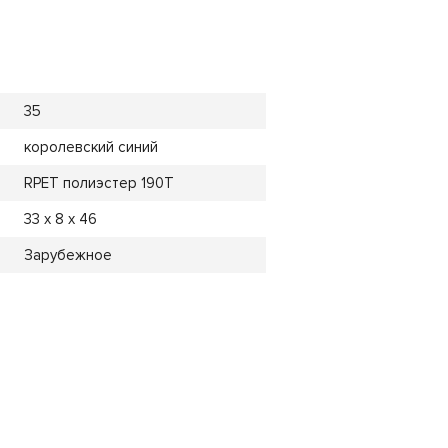
35
королевский синий
RPET полиэстер 190T
33 x 8 x 46
Зарубежное