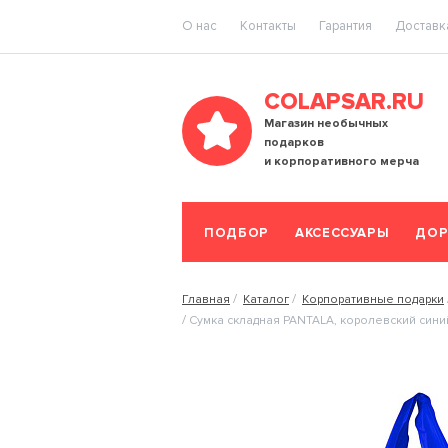
O нас
Контакты
Гарантия
Доставка
COLAPSAR.RU
Магазин необычных
подарков
и корпоративного мерча
ПОДБОР
АКСЕССУАРЫ
ДОР
Главная
Каталог
Корпоративные подарки
Сумка складная PANTALA, королевский сини