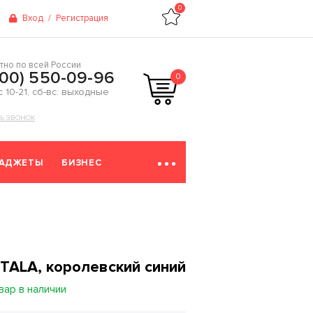
0
Вход
/
Регистрация
тно по всей России
800) 550-09-96
0
 с 10-21, сб-вс: выходные
ТЬ ЗВОНОК
ГАДЖЕТЫ
БИЗНЕС
TALA, королевский синий
вар в наличии