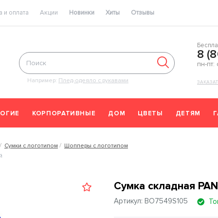
 и оплата
Акции
Новинки
Хиты
Отзывы
Беспла
8 (
пн-пт:
Например:
Плед-одеяло с рукавами
ЗАКАЗА
ОГИЕ
КОРПОРАТИВНЫЕ
ДОМ
ЦВЕТЫ
ДЕТЯМ
Сумки с логотипом
Шопперы с логотипом
й
Сумка складная PAN
Артикул: BO7549S105
То