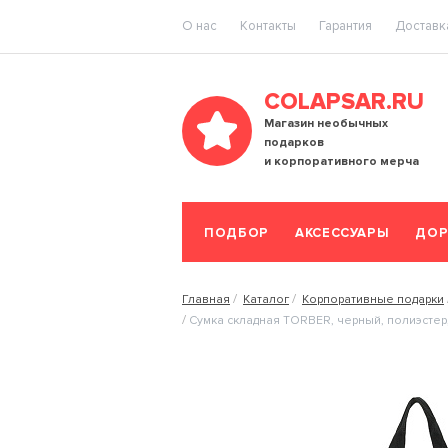
O нас
Контакты
Гарантия
Доставка
COLAPSAR.RU
Магазин необычных
подарков
и корпоративного мерча
ПОДБОР
АКСЕССУАРЫ
ДОР
Главная
Каталог
Корпоративные подарки
Сумка складная TORBER, черный, полиэстер,