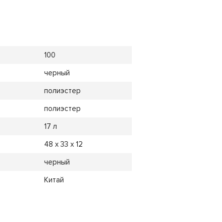
100
черный
полиэстер
полиэстер
17 л
48 х 33 х 12
черный
Китай