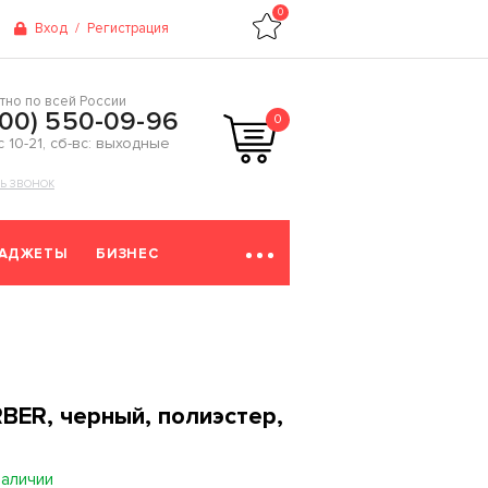
0
Вход
/
Регистрация
тно по всей России
800) 550-09-96
0
 с 10-21, сб-вс: выходные
ТЬ ЗВОНОК
ГАДЖЕТЫ
БИЗНЕС
BER, черный, полиэстер,
наличии