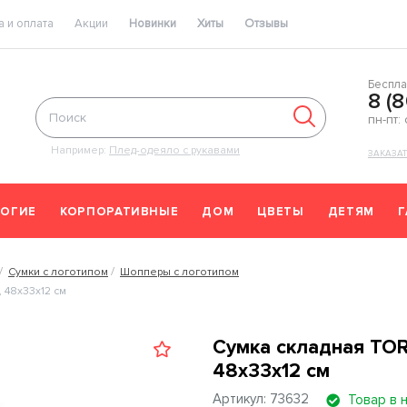
 и оплата
Акции
Новинки
Хиты
Отзывы
Беспла
8 (
пн-пт:
Например:
Плед-одеяло с рукавами
ЗАКАЗА
ОГИЕ
КОРПОРАТИВНЫЕ
ДОМ
ЦВЕТЫ
ДЕТЯМ
Сумки с логотипом
Шопперы с логотипом
 48x33x12 см
Сумка складная TOR
48x33x12 см
Артикул: 73632
Товар в 