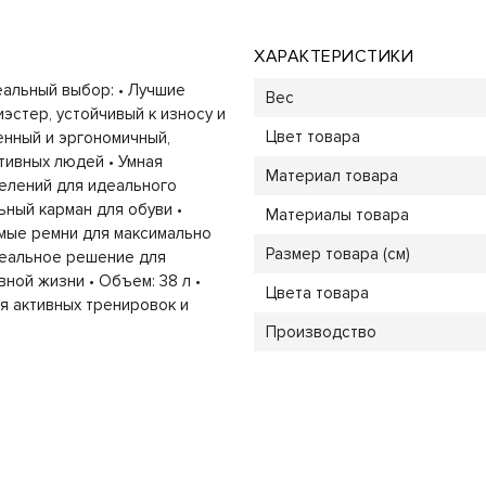
ХАРАКТЕРИСТИКИ
альный выбор: • Лучшие
Вес
эстер, устойчивый к износу и
Цвет товара
енный и эргономичный,
тивных людей • Умная
Материал товара
делений для идеального
ьный карман для обуви •
Материалы товара
мые ремни для максимально
Размер товара (см)
деальное решение для
ной жизни • Объем: 38 л •
Цвета товара
ля активных тренировок и
Производство