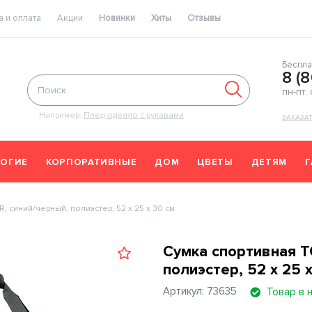
 и оплата
Акции
Новинки
Хиты
Отзывы
Беспла
8 (
пн-пт:
Например:
Плед-одеяло с рукавами
ЗАКАЗА
ОГИЕ
КОРПОРАТИВНЫЕ
ДОМ
ЦВЕТЫ
ДЕТЯМ
 синий/черный, полиэстер, 52 х 25 х 30 см
Сумка спортивная T
полиэстер, 52 х 25 
Артикул: 73635
Товар в 