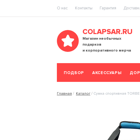
O нас
Контакты
Гарантия
Доставка
COLAPSAR.RU
Магазин необычных
подарков
и корпоративного мерча
ПОДБОР
АКСЕССУАРЫ
ДОР
Главная
Каталог
Сумка спортивная TORBER,