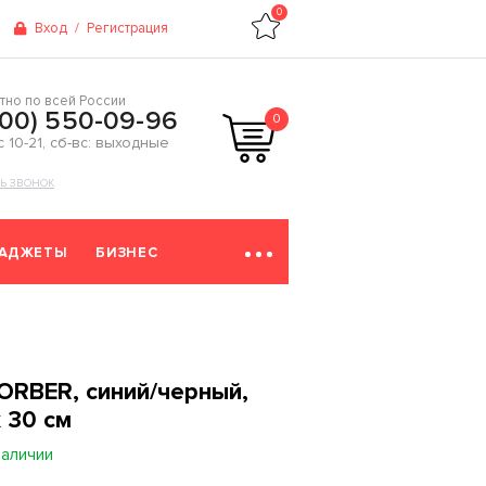
0
Вход
/
Регистрация
тно по всей России
800) 550-09-96
0
 с 10-21, сб-вс: выходные
ТЬ ЗВОНОК
ГАДЖЕТЫ
БИЗНЕС
ORBER, синий/черный,
х 30 см
наличии