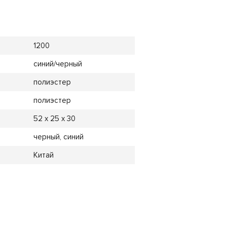
1200
синий/черный
полиэстер
полиэстер
52 х 25 х 30
черный, синий
Китай