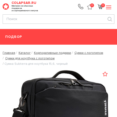
COLAPSAR.RU
0
0
Магазин необычных
подарков
и корпоративного мерча
ПОДБОР
Главная
Каталог
Корпоративные подарки
Сумки с логотипом
Сумки для ноутбука с логотипом
Сумка Subterra для ноутбука 15,6, черный