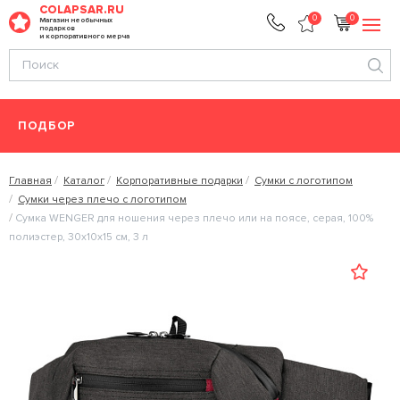
COLAPSAR.RU
0
0
Магазин необычных
подарков
и корпоративного мерча
ПОДБОР
Главная
Каталог
Корпоративные подарки
Сумки с логотипом
Сумки через плечо с логотипом
Сумка WENGER для ношения через плечо или на поясе, серая, 100%
полиэстер, 30х10х15 см, 3 л