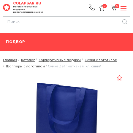
COLAPSAR.RU
0
0
Магазин необычных
подарков
и корпоративного мерча
ПОДБОР
Главная
Каталог
Корпоративные подарки
Сумки с логотипом
Шопперы с логотипом
Сумка Zefir нетканая, кл. синий