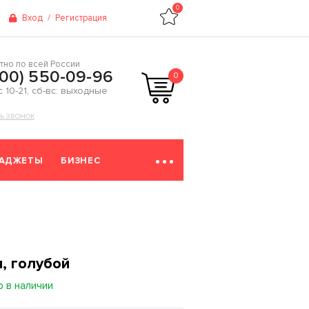
0
Вход
/
Регистрация
тно по всей России
800) 550-09-96
0
 с 10-21, сб-вс: выходные
ТЬ ЗВОНОК
ГАДЖЕТЫ
БИЗНЕС
я, голубой
р в наличии