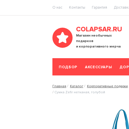
O нас
Контакты
Гарантия
Доставка
COLAPSAR.RU
Магазин необычных
подарков
и корпоративного мерча
ПОДБОР
АКСЕССУАРЫ
ДОР
Главная
Каталог
Корпоративные подарки
Сумка Zefir нетканая, голубой