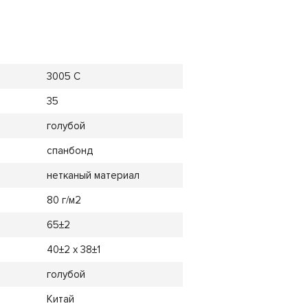
3005 C
35
голубой
спанбонд
нетканый материал
80 г/м2
65±2
40±2 х 38±1
голубой
Китай