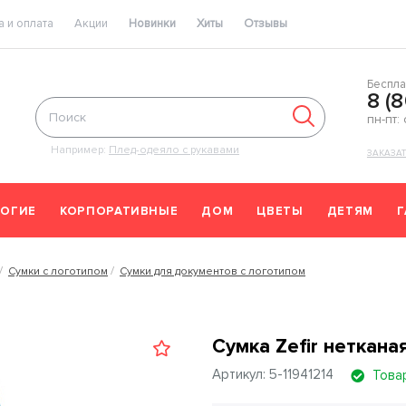
 и оплата
Акции
Новинки
Хиты
Отзывы
Беспла
8 (
пн-пт:
Например:
Плед-одеяло с рукавами
ЗАКАЗА
ОГИЕ
КОРПОРАТИВНЫЕ
ДОМ
ЦВЕТЫ
ДЕТЯМ
Сумки с логотипом
Сумки для документов с логотипом
Сумка Zefir неткана
Артикул: 5-11941214
Това