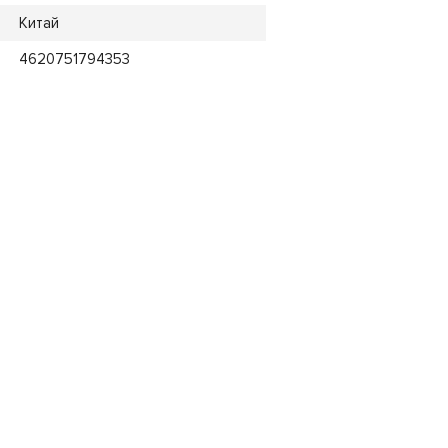
Китай
4620751794353